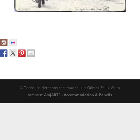
© Todos los derechos reservados Luis Gómez Feliu. Visita
también:
AlojARTE - Accommodation & Pencils