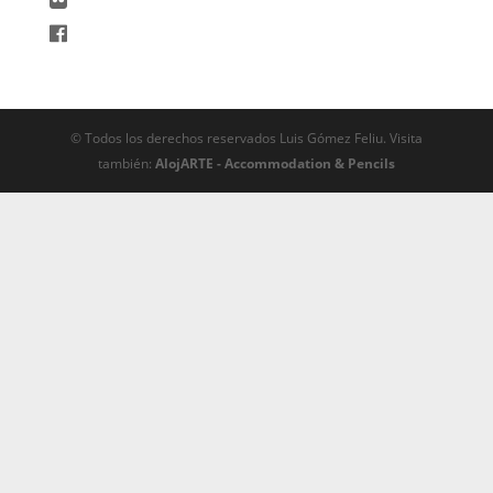
© Todos los derechos reservados Luis Gómez Feliu. Visita
también:
AlojARTE - Accommodation & Pencils