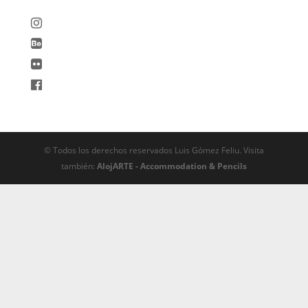
© Todos los derechos reservados Luis Gómez Feliu. Visita
también:
AlojARTE - Accommodation & Pencils