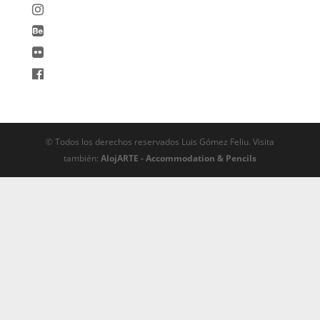
© Todos los derechos reservados Luis Gómez Feliu. Visita
también:
AlojARTE - Accommodation & Pencils