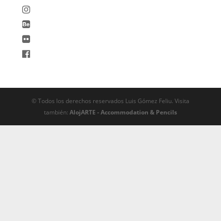
© Todos los derechos reservados Luis Gómez Feliu. Visita
también:
AlojARTE - Accommodation & Pencils