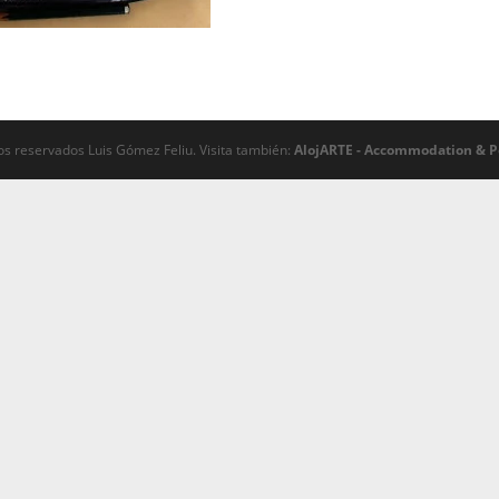
s reservados Luis Gómez Feliu. Visita también:
AlojARTE - Accommodation & P