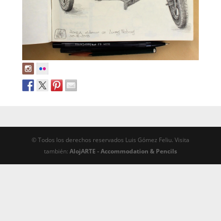
© Todos los derechos reservados Luis Gómez Feliu. Visita
también:
AlojARTE - Accommodation & Pencils