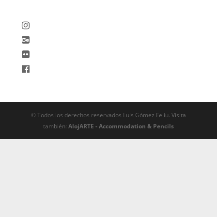
© Todos los derechos reservados Luis Gómez Feliu. Visita
también:
AlojARTE - Accommodation & Pencils