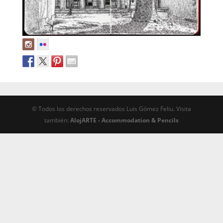
© Todos los derechos reservados Luis Gómez Feliu. Visita
también:
AlojARTE - Accommodation & Pencils