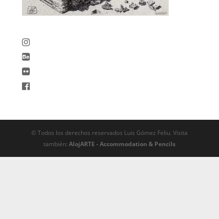
© Todos los derechos reservados Luis Gómez Feliu. Visita
también:
AlojARTE - Accommodation & Pencils